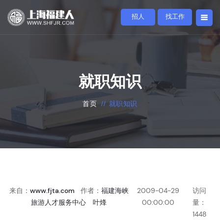
招人
找工作
就职知识
首页
//
就职知识
来自：
www.fjta.com
作者：
福建海峡
2009-04-29
访问
旅游人才服务中心 叶烽
00:00:00
量：
1448