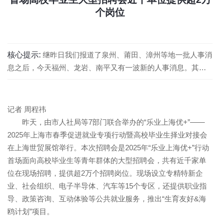
个岗位
核心提示:
继昨日我们报道了泉州、莆田、漳州等地一批人事消
息之后，今天福州、龙岩、南平又有一波新的人事消息。其
中，尤猛军任福州市委副书记，林国耀任龙岩副市长、代理市
长，福州仓山长乐连江罗源选出党委常委新班子和南平公示一
批干部，详情如下
记者 周程祎
昨天，由市人社局等7部门联合举办的“乐业上海优+”——
2025年上海市春季促进就业专项行动暨高校毕业生择业对接会
在上海世贸展馆举行。本次招聘会是2025年“乐业上海优+”行动
首场面向高校毕业生等青年群体的大型招聘会，共有近千家单
位在现场招聘，提供超2万个招聘岗位。现场设立专精特新企
业、社会组织、电子半导体、汽车等15个专区，还提供职业指
导、政策咨询、互动体验等公共就业服务，推出“生育友好&海
鸥计划”项目。