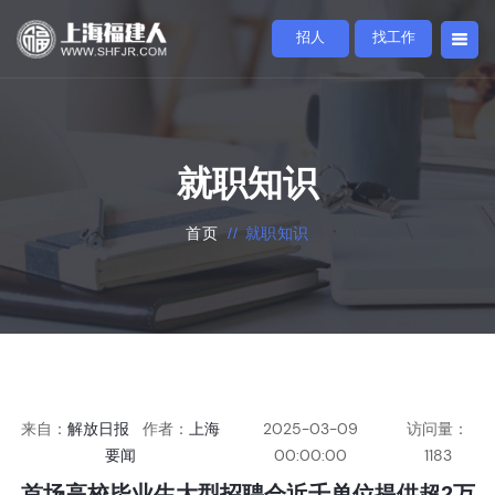
招人
找工作
就职知识
首页
//
就职知识
来自：
解放日报
作者：
上海
2025-03-09
访问量：
要闻
00:00:00
1183
首场高校毕业生大型招聘会近千单位提供超2万